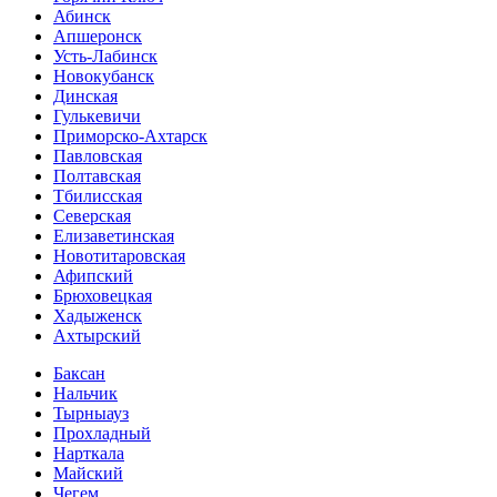
Абинск
Апшеронск
Усть-Лабинск
Новокубанск
Динская
Гулькевичи
Приморско-Ахтарск
Павловская
Полтавская
Тбилисская
Северская
Елизаветинская
Новотитаровская
Афипский
Брюховецкая
Хадыженск
Ахтырский
Баксан
Нальчик
Тырныауз
Прохладный
Нарткала
Майский
Чегем