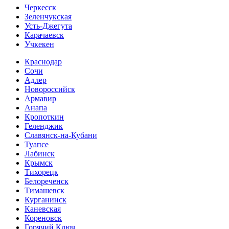
Черкесск
Зеленчукская
Усть-Джегута
Карачаевск
Учкекен
Краснодар
Сочи
Адлер
Новороссийск
Армавир
Анапа
Кропоткин
Геленджик
Славянск-на-Кубани
Туапсе
Лабинск
Крымск
Тихорецк
Белореченск
Тимашевск
Курганинск
Каневская
Кореновск
Горячий Ключ