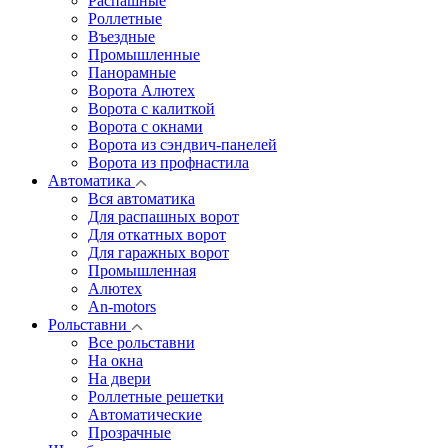
Распашные
Роллетные
Въездные
Промышленные
Панорамные
Ворота Алютех
Ворота с калиткой
Ворота c окнами
Ворота из сэндвич-панелей
Ворота из профнастила
Автоматика
Вся автоматика
Для распашных ворот
Для откатных ворот
Для гаражных ворот
Промышленная
Алютех
An-motors
Рольставни
Все рольставни
На окна
На двери
Роллетные решетки
Автоматические
Прозрачные