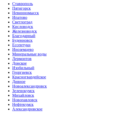
Ставрополь
Пятигорск
Невинномысск
Ипатово
Светлоград
Кисловодск
Железноводск
Благодарный
Буденновск
Ессентуки
Иноземцево
Минеральные воды
Лермонтов
Донское
Изобильный
Георгиевск
Красногвардейское
Дивное
Новоалександровск
Зеленокумск
Михайловск
Новопавловск
Нефтекумск
Александровское