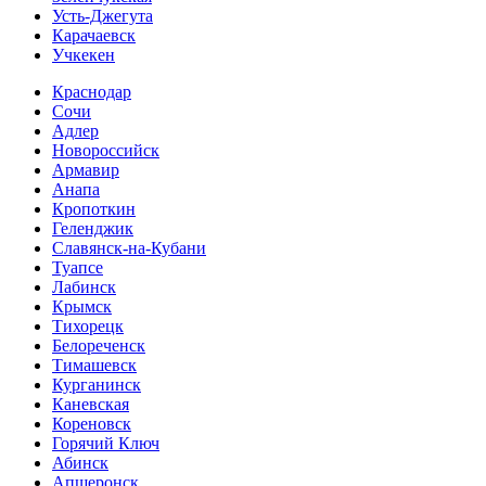
Усть-Джегута
Карачаевск
Учкекен
Краснодар
Сочи
Адлер
Новороссийск
Армавир
Анапа
Кропоткин
Геленджик
Славянск-на-Кубани
Туапсе
Лабинск
Крымск
Тихорецк
Белореченск
Тимашевск
Курганинск
Каневская
Кореновск
Горячий Ключ
Абинск
Апшеронск