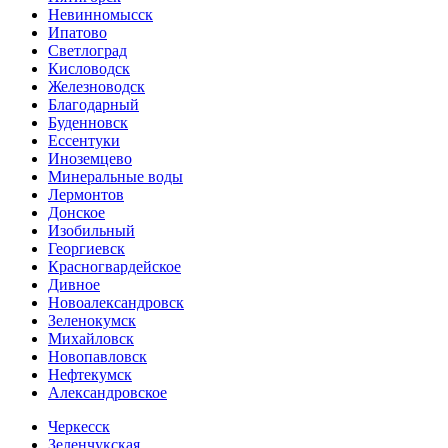
Невинномысск
Ипатово
Светлоград
Кисловодск
Железноводск
Благодарный
Буденновск
Ессентуки
Иноземцево
Минеральные воды
Лермонтов
Донское
Изобильный
Георгиевск
Красногвардейское
Дивное
Новоалександровск
Зеленокумск
Михайловск
Новопавловск
Нефтекумск
Александровское
Черкесск
Зеленчукская