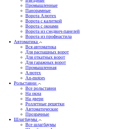
Въездные
Промышленные
Панорамные
Ворота Алютех
Ворота с калиткой
Ворота c окнами
Ворота из сэндвич-панелей
Ворота из профнастила
Автоматика
Вся автоматика
Для распашных ворот
Для откатных ворот
Для гаражных ворот
Промышленная
Алютех
An-motors
Рольставни
Все рольставни
На окна
На двери
Роллетные решетки
Автоматические
Прозрачные
Шлагбаумы
Все шлагбаумы