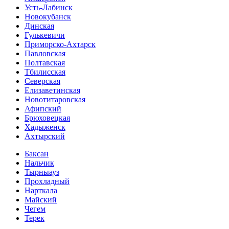
Усть-Лабинск
Новокубанск
Динская
Гулькевичи
Приморско-Ахтарск
Павловская
Полтавская
Тбилисская
Северская
Елизаветинская
Новотитаровская
Афипский
Брюховецкая
Хадыженск
Ахтырский
Баксан
Нальчик
Тырныауз
Прохладный
Нарткала
Майский
Чегем
Терек