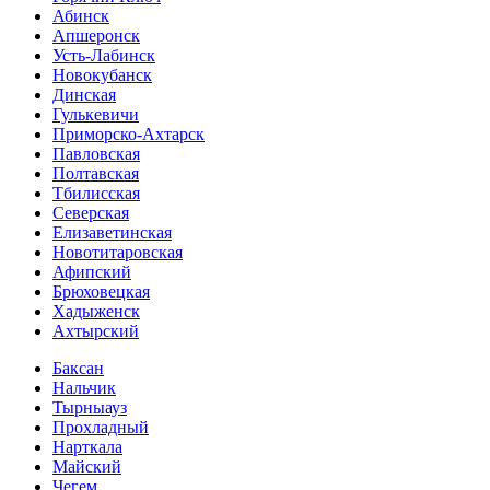
Абинск
Апшеронск
Усть-Лабинск
Новокубанск
Динская
Гулькевичи
Приморско-Ахтарск
Павловская
Полтавская
Тбилисская
Северская
Елизаветинская
Новотитаровская
Афипский
Брюховецкая
Хадыженск
Ахтырский
Баксан
Нальчик
Тырныауз
Прохладный
Нарткала
Майский
Чегем