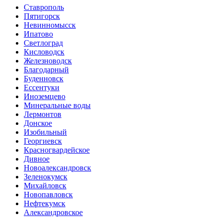
Ставрополь
Пятигорск
Невинномысск
Ипатово
Светлоград
Кисловодск
Железноводск
Благодарный
Буденновск
Ессентуки
Иноземцево
Минеральные воды
Лермонтов
Донское
Изобильный
Георгиевск
Красногвардейское
Дивное
Новоалександровск
Зеленокумск
Михайловск
Новопавловск
Нефтекумск
Александровское