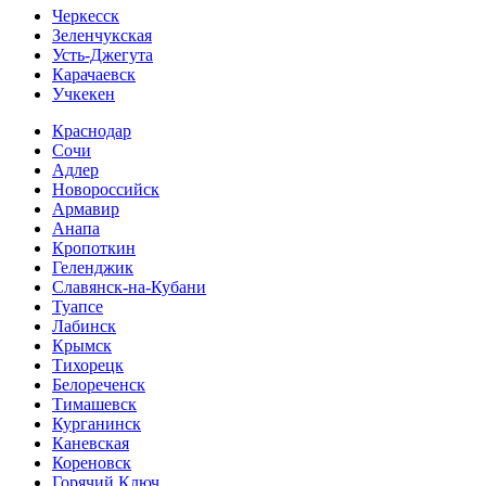
Черкесск
Зеленчукская
Усть-Джегута
Карачаевск
Учкекен
Краснодар
Сочи
Адлер
Новороссийск
Армавир
Анапа
Кропоткин
Геленджик
Славянск-на-Кубани
Туапсе
Лабинск
Крымск
Тихорецк
Белореченск
Тимашевск
Курганинск
Каневская
Кореновск
Горячий Ключ