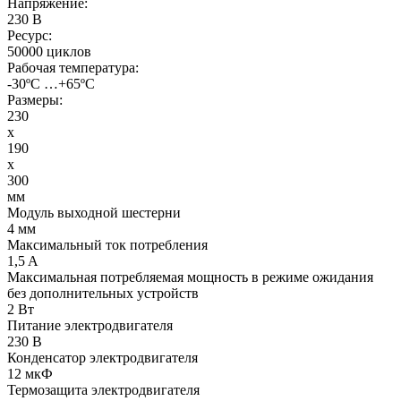
Напряжение:
230 В
Ресурс:
50000 циклов
Рабочая температура:
-30ºС …+65ºС
Размеры:
230
x
190
x
300
мм
Модуль выходной шестерни
4 мм
Максимальный ток потребления
1,5 A
Максимальная потребляемая мощность в режиме ожидания
без дополнительных устройств
2 Вт
Питание электродвигателя
230 В
Конденсатор электродвигателя
12 мкФ
Термозащита электродвигателя