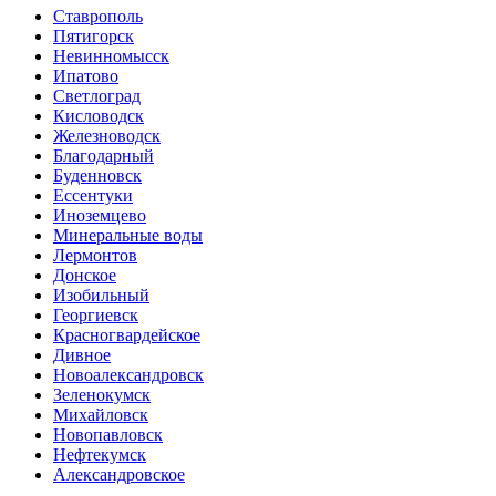
Ставрополь
Пятигорск
Невинномысск
Ипатово
Светлоград
Кисловодск
Железноводск
Благодарный
Буденновск
Ессентуки
Иноземцево
Минеральные воды
Лермонтов
Донское
Изобильный
Георгиевск
Красногвардейское
Дивное
Новоалександровск
Зеленокумск
Михайловск
Новопавловск
Нефтекумск
Александровское