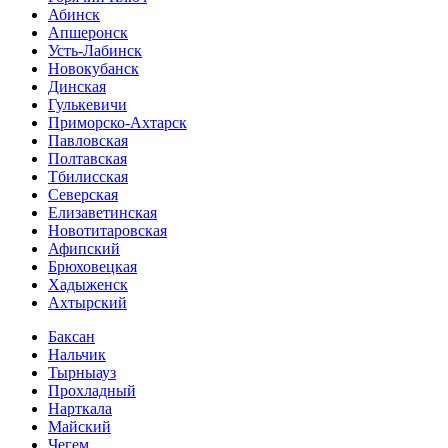
Абинск
Апшеронск
Усть-Лабинск
Новокубанск
Динская
Гулькевичи
Приморско-Ахтарск
Павловская
Полтавская
Тбилисская
Северская
Елизаветинская
Новотитаровская
Афипский
Брюховецкая
Хадыженск
Ахтырский
Баксан
Нальчик
Тырныауз
Прохладный
Нарткала
Майский
Чегем