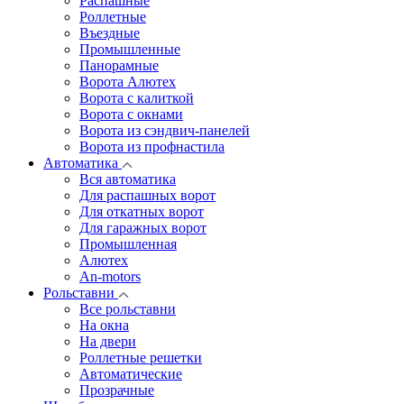
Распашные
Роллетные
Въездные
Промышленные
Панорамные
Ворота Алютех
Ворота с калиткой
Ворота c окнами
Ворота из сэндвич-панелей
Ворота из профнастила
Автоматика
Вся автоматика
Для распашных ворот
Для откатных ворот
Для гаражных ворот
Промышленная
Алютех
An-motors
Рольставни
Все рольставни
На окна
На двери
Роллетные решетки
Автоматические
Прозрачные