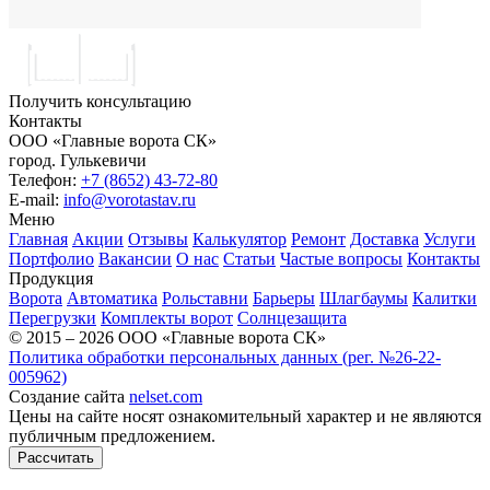
Получить консультацию
Контакты
ООО «Главные ворота СК»
город.
Гулькевичи
Телефон:
+7 (8652) 43-72-80
E-mail:
info@vorotastav.ru
Меню
Главная
Акции
Отзывы
Калькулятор
Ремонт
Доставка
Услуги
Портфолио
Вакансии
О нас
Статьи
Частые вопросы
Контакты
Продукция
Ворота
Автоматика
Рольставни
Барьеры
Шлагбаумы
Калитки
Перегрузки
Комплекты ворот
Солнцезащита
© 2015 – 2026 ООО «Главные ворота СК»
Политика обработки персональных данных (рег. №26-22-
005962)
Создание сайта
nelset.com
Цены на сайте носят ознакомительный характер и не являются
публичным предложением.
Рассчитать