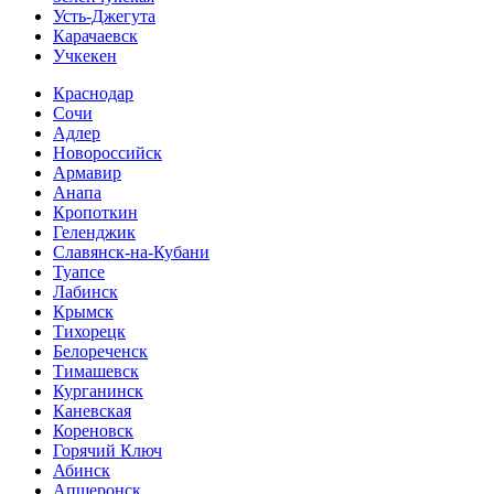
Усть-Джегута
Карачаевск
Учкекен
Краснодар
Сочи
Адлер
Новороссийск
Армавир
Анапа
Кропоткин
Геленджик
Славянск-на-Кубани
Туапсе
Лабинск
Крымск
Тихорецк
Белореченск
Тимашевск
Курганинск
Каневская
Кореновск
Горячий Ключ
Абинск
Апшеронск