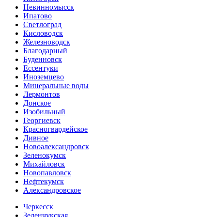
Невинномысск
Ипатово
Светлоград
Кисловодск
Железноводск
Благодарный
Буденновск
Ессентуки
Иноземцево
Минеральные воды
Лермонтов
Донское
Изобильный
Георгиевск
Красногвардейское
Дивное
Новоалександровск
Зеленокумск
Михайловск
Новопавловск
Нефтекумск
Александровское
Черкесск
Зеленчукская