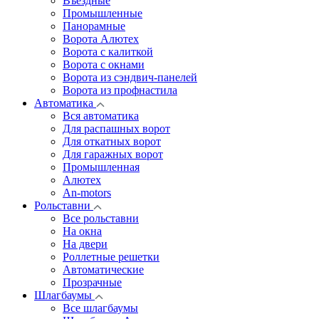
Въездные
Промышленные
Панорамные
Ворота Алютех
Ворота с калиткой
Ворота c окнами
Ворота из сэндвич-панелей
Ворота из профнастила
Автоматика
Вся автоматика
Для распашных ворот
Для откатных ворот
Для гаражных ворот
Промышленная
Алютех
An-motors
Рольставни
Все рольставни
На окна
На двери
Роллетные решетки
Автоматические
Прозрачные
Шлагбаумы
Все шлагбаумы