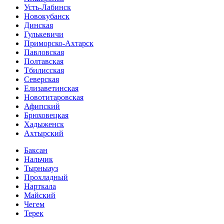
Усть-Лабинск
Новокубанск
Динская
Гулькевичи
Приморско-Ахтарск
Павловская
Полтавская
Тбилисская
Северская
Елизаветинская
Новотитаровская
Афипский
Брюховецкая
Хадыженск
Ахтырский
Баксан
Нальчик
Тырныауз
Прохладный
Нарткала
Майский
Чегем
Терек